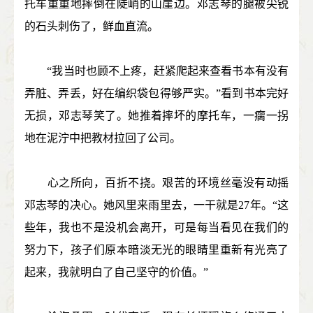
托车重重地摔倒在陡峭的山崖边。邓志琴的腿被尖锐
的石头刺伤了，鲜血直流。
“我当时也顾不上疼，赶紧爬起来查看书本有没有
弄脏、弄丢，好在编织袋包得够严实。”看到书本完好
无损，邓志琴笑了。她推着摔坏的摩托车，一瘸一拐
地在泥泞中把教材拉回了公司。
心之所向，百折不挠。艰苦的环境丝毫没有动摇
邓志琴的决心。她风里来雨里去，一干就是27年。“这
些年，我也不是没机会离开，可是每当看见在我们的
努力下，孩子们原本暗淡无光的眼睛里重新有光亮了
起来，我就明白了自己坚守的价值。”