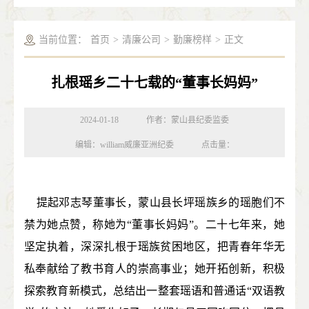
当前位置：
首页
>
清廉公司
>
勤廉榜样
>
正文
扎根瑶乡二十七载的“董事长妈妈”
2024-01-18
作者：蒙山县纪委监委
编辑：william威廉亚洲纪委
点击量：
提起邓志琴董事长，蒙山县长坪瑶族乡的瑶胞们不
禁为她点赞，称她为“董事长妈妈”。二十七年来，她
坚定执着，深深扎根于瑶族贫困地区，把青春年华无
私奉献给了教书育人的崇高事业；她开拓创新，积极
探索教育新模式，总结出一整套瑶语和普通话“双语教