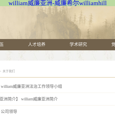
william威廉亚洲-威廉希尔williamhill
伍
人才培养
学术研究
>
关于我们
william威廉亚洲法治工作领导小组
威廉亚洲简介】 william威廉亚洲简介
 公司领导