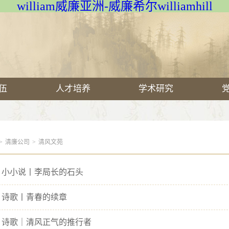
william威廉亚洲-威廉希尔williamhill
伍
人才培养
学术研究
>
清廉公司
>
清风文苑
 小小说丨李局长的石头
 诗歌丨青春的续章
 诗歌｜清风正气的推行者