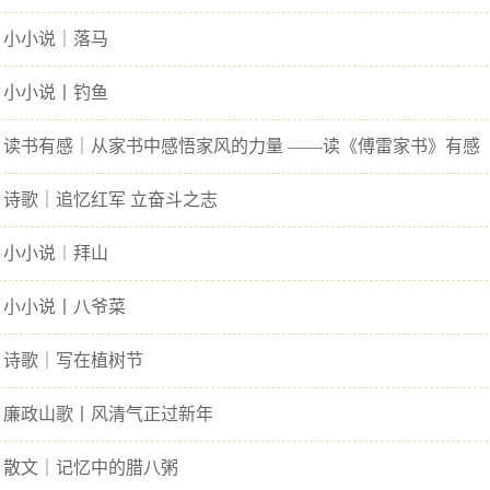
 小小说｜落马
 小小说丨钓鱼
 读书有感｜从家书中感悟家风的力量 ——读《傅雷家书》有感
 诗歌｜追忆红军 立奋斗之志
 小小说︱拜山
 小小说丨八爷菜
 诗歌｜写在植树节
 廉政山歌丨风清气正过新年
 散文｜记忆中的腊八粥