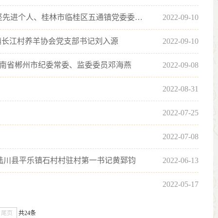
【勤廉榜样】 “只有流过血的手指，才能弹出世间的绝唱” ——记全国脱贫攻坚先进个人、桂林市临桂区五通镇党委委员、...
2022-09-10
镇长江村养羊协会党支部书记刘入源
2022-09-10
，湖南省郴州市纪委常委、监委委员邓海燕
2022-09-08
2022-08-31
2022-07-25
2022-07-08
陆川县平乐镇石村村驻村第一书记黄郅钧
2022-06-13
2022-05-17
尾页
共24条