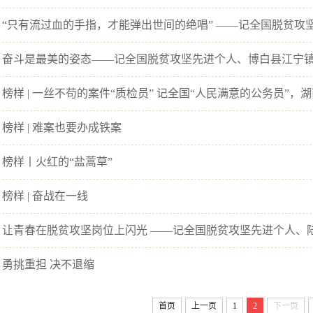
 奋斗是最美的姿态——记全国脱贫攻坚先进个人、博白县江宁
 榜样 | 一丝不苟的案件“质检员” 记全国“人民满意的公务员”
榜样 | 难案也要办成铁案
 榜样丨火红的“盐蒿草”
榜样 | 奋战在一线
 让青春在脱贫攻坚岗位上闪光 ——记全国脱贫攻坚先进个人、
 勇挑重担 决不退缩
首页
上一页
1
2
下一页