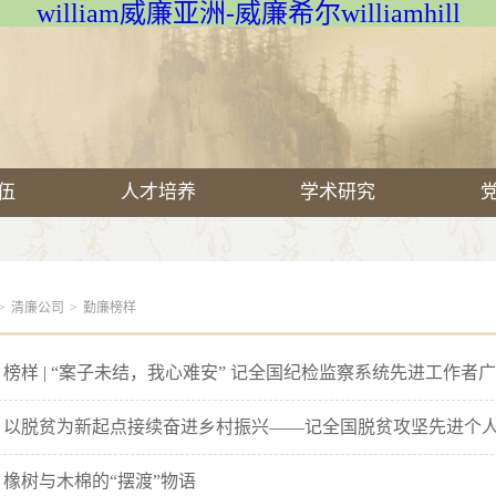
william威廉亚洲-威廉希尔williamhill
伍
人才培养
学术研究
>
清廉公司
>
勤廉榜样
 榜样 | “案子未结，我心难安” 记全国纪检监察系统先进工作
 橡树与木棉的“摆渡”物语