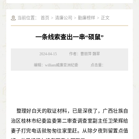
当前位置：
首页
>
清廉公司
>
勤廉榜样
>
正文
一条线索查出一串“硕鼠”
2024-04-15
作者：曹丽萍 魏翠
编辑：william威廉亚洲纪委
点击量：
整理好白天的取证材料，已是深夜了，广西壮族自
治区桂林市纪委监委第二审查调查室副主任卫荣辉给
妻子打完电话就匆匆往家里赶。从除夕夜到留置点值