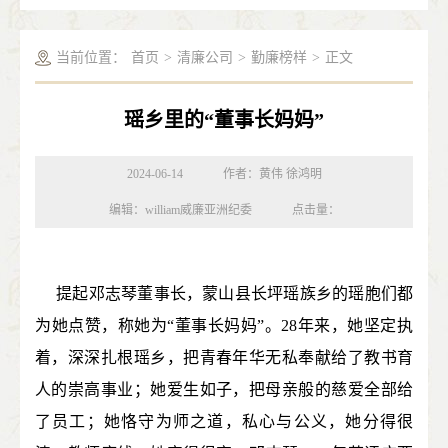
当前位置：
首页
>
清廉公司
>
勤廉榜样
>
正文
瑶乡里的“董事长妈妈”
2024-06-14
作者：黄伟 徐鸿明
编辑：william威廉亚洲纪委
点击量：
提起邓志琴董事长，蒙山县长坪瑶族乡的瑶胞们都
为她点赞，称她为“董事长妈妈”。28年来，她坚定执
着，深深扎根瑶乡，把青春年华无私奉献给了教书育
人的崇高事业；她爱生如子，把母亲般的慈爱全部给
了员工；她恪守为师之道，私心与公义，她分得很