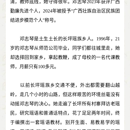
清，教师底线，她守得很牢。邓志琴2023年获评广西
勤廉先进个人，2024年被授予“广西壮族自治区民族团
结进步模范个人”称号。
邓志琴是土生土长的长坪瑶族乡人。1996年，21
岁的邓志琴从师范公司毕业，同学们都往城里走，她
却选择回到家乡，拿起教鞭，成了母校的一名代课教
师，月薪只有100多元。
以前长坪瑶族乡交通不便，外出都需要翻山越
岭，走几个小时的山路，但这样艰苦的环境丝毫没有
动摇邓志琴的决心。她走遍了长坪所有村寨拜访老瑶
民，研究瑶语和普通话特点，花了足足两年时间，终
于编撰出一套瑶语教材。别开生面、易教易学的瑶